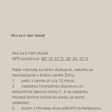
Ako sa k nám dostať
Ako sa k nám dostať
GPS súradnice:
49° 12' 41" S, 18° 44' 15" V
.
Naše internáty sú ľahko dostupné, nakoľko sa
nachádzame v širšom centre Žiliny:
1. pešo z centra je cca 15 minút.​
2. mestskou hromadnou dopravou zo
železničnej stanice linkou č. 4 na zastávku
Hlinská (bočný vchod do areálu je oproti
zastávke).
3. autom z Hlinskej ulice odbočiť na Nešporovu