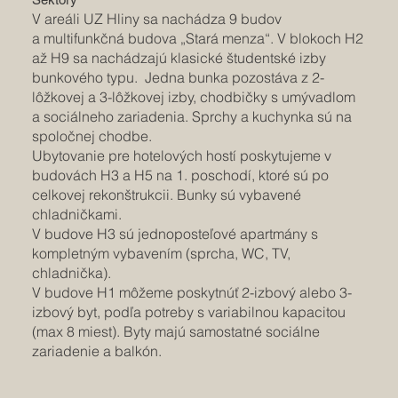
V areáli UZ Hliny sa nachádza 9 budov
a multifunkčná budova „Stará menza“. V blokoch H2
až H9 sa nachádzajú klasické študentské izby
bunkového typu. Jedna bunka pozostáva z 2-
lôžkovej a 3-lôžkovej izby, chodbičky s umývadlom
a sociálneho zariadenia. Sprchy a kuchynka sú na
spoločnej chodbe.
Ubytovanie pre hotelových hostí poskytujeme v
budovách H3 a H5 na 1. poschodí, ktoré sú po
celkovej rekonštrukcii. Bunky sú vybavené
chladničkami.
V budove H3 sú jednoposteľové apartmány s
kompletným vybavením (sprcha, WC, TV,
chladnička).
V budove H1 môžeme poskytnúť 2-izbový alebo 3-
izbový byt, podľa potreby s variabilnou kapacitou
(max 8 miest). Byty majú samostatné sociálne
zariadenie a balkón.