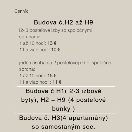
Cenník
Budova č.H2 až H9
i2- 3 posteľové izby so spoločnými
sprchami:
1 až 10 nocí:
13 €
11 a viac nocí:
10 €
jedna osoba na 2 posteľovej izbe, spoločná
sprcha:
1 až 10 nocí:
15 €
11 a viac nocí :
11 €
Budova č.H1( 2-3 izbové
byty), H2 + H9 (4 posteľové
bunky )
Budova č. H3(4 apartamány)
so samostaným soc.