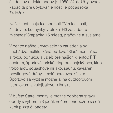
študentov a doktorandov je 1950 lôžok. Ubytovacia
kapacita pre ubytovanie hostí je počas roka
74 lôžok.
Naši klienti majú k dispozícii TV-miestnosti,
študovne, kuchynky, v bloku H3 zasadaciu
miestnosť (kapacita 15 miest), práčovne a sušiarne.
V centre nášho ubytovacieho zariadenia sa
nachádza multifunkčná budova "Stará menza" so
širokou ponukou služieb pre našich klientov. FIT
centrum, športové ihriská, ring pre thajský box, klub
trobojárov, squashové ihrisko, saunu, kaviareň,
bowlingové dráhy, umelú horolezeckú stenu.
Športovo sa vyžiť je možné aj na outdoorovom
futbalovom a volejbalovom ihrisku.
V bufete Starej menzy je možné odoberať stravu,
obedy s výberom 3 jedál, večere, priebežne sa dá
kúpiť pizza či bagety.